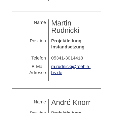
Martin
Name
Rudnicki
Position
Projektleitung
Instandsetzung
Telefon
05341-3014418
E-Mail-
m.rudnicki@roehle-
Adresse
bs.de
André Knorr
Name
Position
Projektleitung